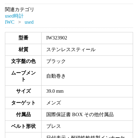
関連カテゴリ
used時計
IWC
used
型番
IW323902
材質
ステンレススティール
文字盤の色
ブラック
ムーブメン
自動巻き
ト
サイズ
39.0 mm
ターゲット
メンズ
付属品
国際保証書 BOX その他付属品
ベルト形状
ブレス
日付表示・耐磁性軟鉄製インナーケ