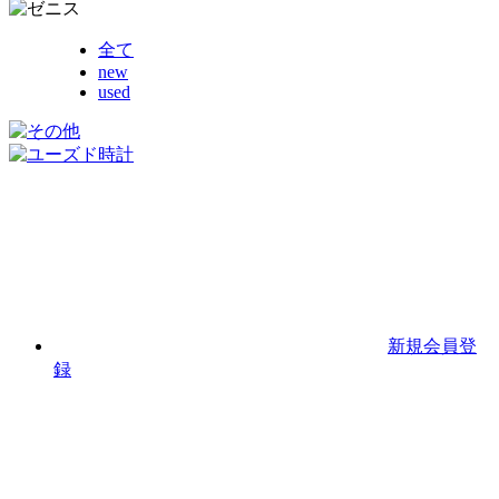
全て
new
used
新規会員登
録