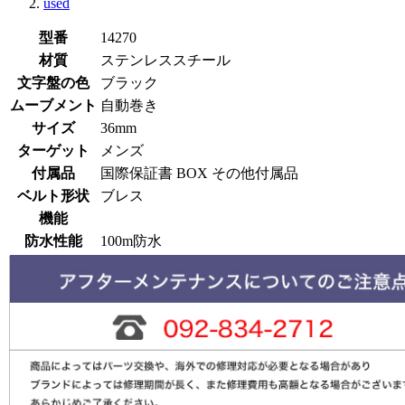
used
型番
14270
材質
ステンレススチール
文字盤の色
ブラック
ムーブメント
自動巻き
サイズ
36mm
ターゲット
メンズ
付属品
国際保証書 BOX その他付属品
ベルト形状
ブレス
機能
防水性能
100m防水