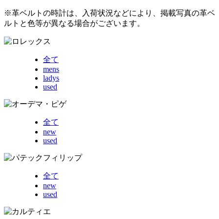
※革ベルトの時計は、入荷状況などにより、掲載写真の革ベ
ルトと色等が異なる場合がございます。
全て
mens
ladys
used
全て
new
used
全て
new
used