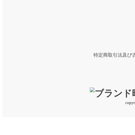
営業時間 11:00～18:00 定休日 水曜・日曜・祝
※ご質問等はお電話にて承っておりますが、ご
※パソコンのモニター等により、実際の商品の
※革ベルトの時計は、入荷状況などにより、掲
特定商取引法及び
copyri