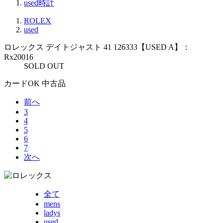
used時計
ROLEX
used
ロレックス デイトジャスト 41 126333【USED A】：
Rx20016
SOLD OUT
カードOK
中古品
前へ
3
4
5
6
7
次へ
全て
mens
ladys
used